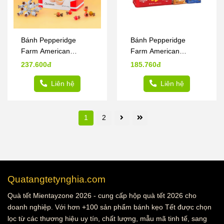
Bánh Pepperidge
Bánh Pepperidge
Farm American
Farm American
Signature 412g
Goldfish 374g
237.600đ
185.760đ
Liên hệ
Liên hệ
1
2
Quatangtetynghia.com
Quà tết Mientayzone 2026 - cung cấp hộp quà tết 2026 cho
doanh nghiệp. Với hơn +100 sản phẩm bánh kẹo Tết được chọn
lọc từ các thương hiệu uy tín, chất lượng, mẫu mã tinh tế, sang