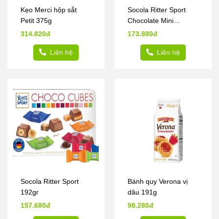
Kẹo Merci hộp sắt
Socola Ritter Sport
Petit 375g
Chocolate Mini
Collection 250g
314.820đ
173.880đ
Liên hệ
Liên hệ
Socola Ritter Sport
Bánh quy Verona vị
192gr
dâu 191g
157.680đ
98.280đ