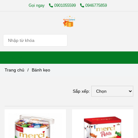
Gọi ngay
0901055599
0946775859
MENU
Trang chủ
/
Bánh kẹo
Sắp xếp: