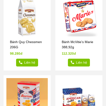
Bánh Quy Chessmen
Bánh McVitie's Marie
206G
388,92g
98.280đ
112.320đ
Liên hệ
Liên hệ