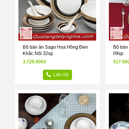
Bộ bàn ăn Sago Hoa Hồng Đen
Bộ bàn
Khắc Nổi 32sp
09sp
3.729.000đ
517.00
Liên hệ