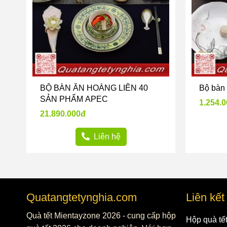
BỘ BÀN ĂN HOÀNG LIÊN 40
Bộ bàn 
SẢN PHẨM APEC
1.254.
21.890.000đ
Liên hệ
Quatangtetynghia.com
Liên kế
Quà tết Mientayzone 2026 - cung cấp hộp
Hộp quà tế