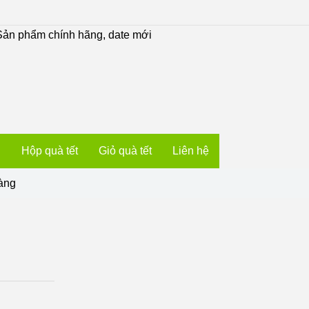
ản phẩm chính hãng, date mới
u
Hộp quà tết
Giỏ quà tết
Liên hệ
àng