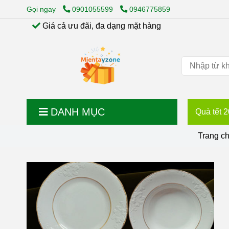
Gọi ngay
0901055599
0946775859
Giá cả ưu đãi, đa dạng mặt hàng
DANH MỤC
Quà tết 
Trang c