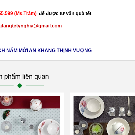
5.599 (Ms.Trâm)
để được tư vấn
quà tết
uatangtetynghia@gmail.com
CH NĂM MỚI AN KHANG THỊNH VƯỢNG
n phẩm liên quan