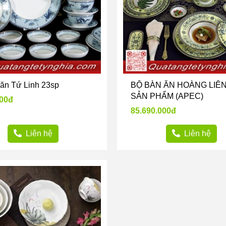
ăn Tứ Linh 23sp
BỘ BÀN ĂN HOÀNG LIÊN
SẢN PHẨM (APEC)
100đ
85.690.000đ
Liên hệ
Liên hệ