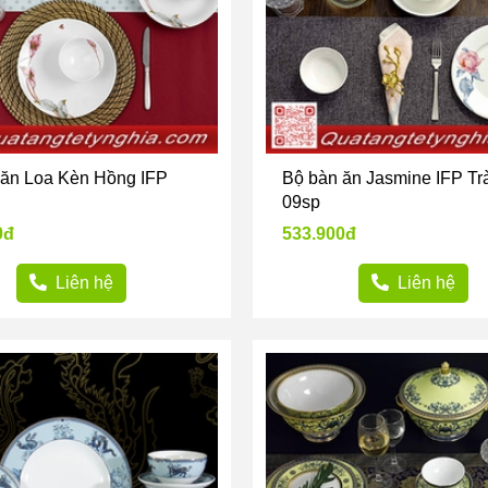
 ăn Loa Kèn Hồng IFP
Bộ bàn ăn Jasmine IFP Tr
09sp
0đ
533.900đ
Liên hệ
Liên hệ