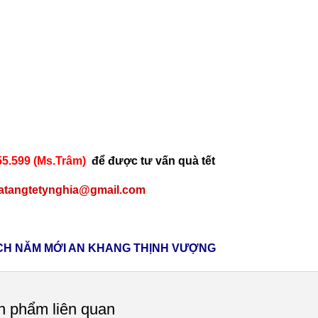
5.599 (Ms.Trâm)
để được tư vấn
quà tết
uatangtetynghia@gmail.com
CH NĂM MỚI AN KHANG THỊNH VƯỢNG
n phẩm liên quan