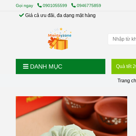
Gọi ngay
0901055599
0946775859
Giá cả ưu đãi, đa dạng mặt hàng
DANH MỤC
Quà tết 
Trang c