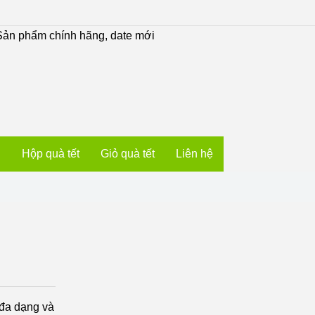
ản phẩm chính hãng, date mới
u
Hộp quà tết
Giỏ quà tết
Liên hệ
 đa dạng và