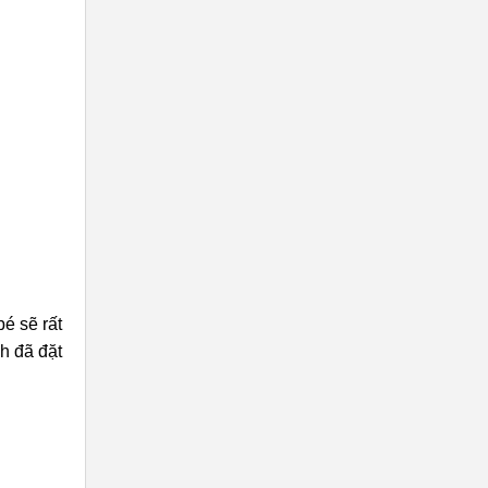
é sẽ rất
h đã đặt