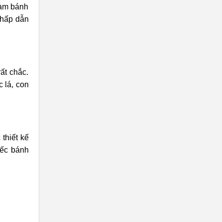
làm bánh
 hấp dẫn
ất chắc.
 lá, con
thiết kế
iếc bánh