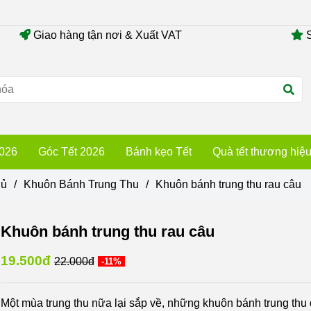
Giao hàng tận nơi & Xuất VAT
S
2026
Góc Tết 2026
Bánh kẹo Tết
Quà tết thương hiệ
hủ
/
Khuôn Bánh Trung Thu
/
Khuôn bánh trung thu rau câu
Khuôn bánh trung thu rau câu
19.500đ
22.000đ
-11%
Một mùa trung thu nữa lại sắp về, những khuôn bánh trung thu