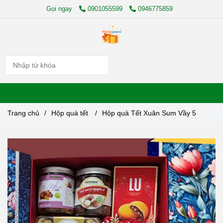
Gọi ngay
0901055599
0946775859
MENU
Trang chủ
/
Hộp quà tết
/
Hộp quà Tết Xuân Sum Vầy 5