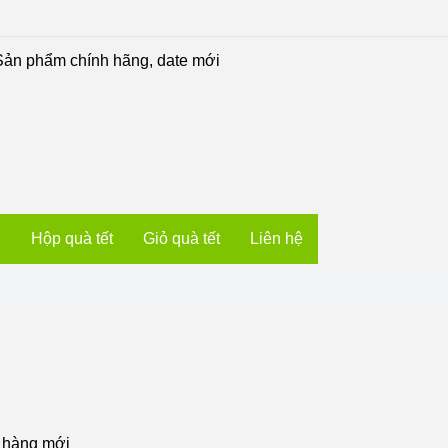
ản phẩm chính hãng, date mới
u
Hộp quà tết
Giỏ quà tết
Liên hệ
, hàng mới