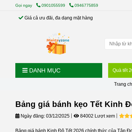
Gọi ngay
0901055599
0946775859
Giá cả ưu đãi, đa dạng mặt hàng
DANH MỤC
Quà tết 
Trang c
Bảng giá bánh kẹo Tết Kinh Đ
Ngày đăng:
03/12/2025
84002 Lượt xem
Bảng giá bánh Kinh Đô Tết 2026 chính thức của Tập Đ